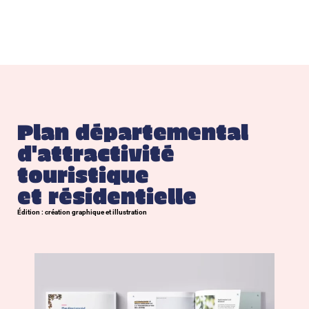
Plan départemental
d'attractivité
touristique
et résidentielle
Édition : création graphique et illustration