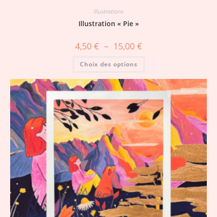
Illustrations
Illustration « Pie »
4,50
€
–
15,00
€
Choix des options