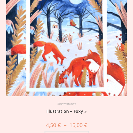
Illustrations
Illustration « Foxy »
4,50
€
–
15,00
€