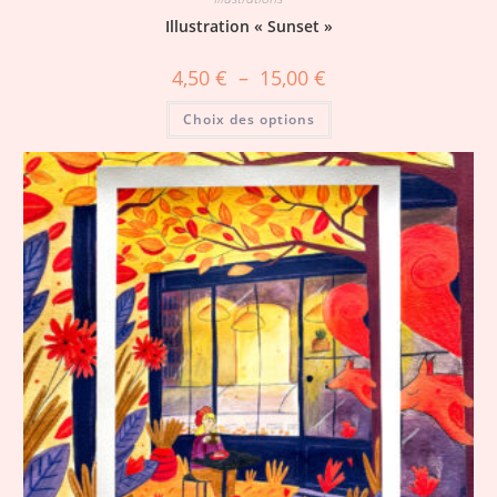
Illustration « Sunset »
4,50
€
–
15,00
€
Choix des options