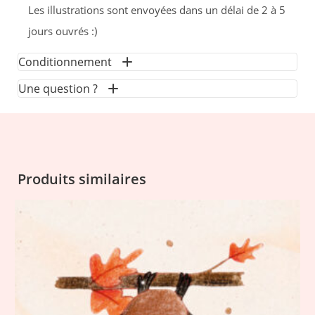
Les illustrations sont envoyées dans un délai de 2 à 5
jours ouvrés :)
Conditionnement
Une question ?
Les illustrations sont envoyées dans des enveloppes
cartonnées recyclables, en protégées par une
Vous avez une question concernant les illustrations
pochette kraft, également recyclables
ou vous rencontrez un souci dans votre commande ?
Contactez le studio :
contact@lesodes.studio
Produits similaires