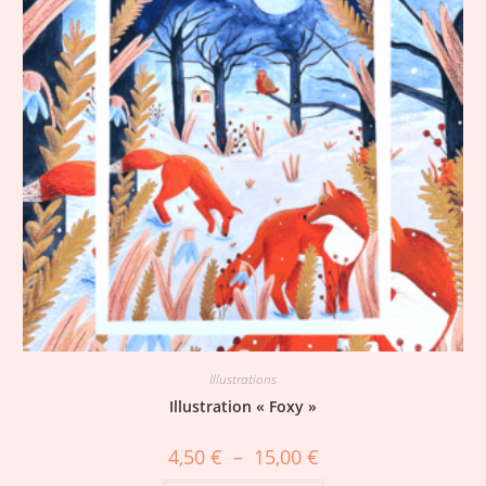
Illustrations
Illustration « Foxy »
4,50
€
–
15,00
€